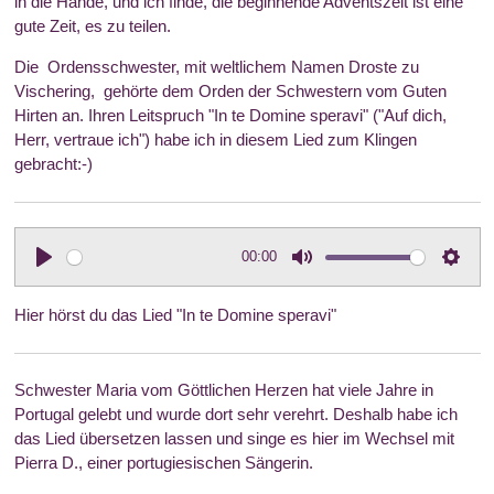
in die Hände, und ich finde, die beginnende Adventszeit ist eine
gute Zeit, es zu teilen.
Die Ordensschwester, mit weltlichem Namen Droste zu
Vischering, gehörte dem Orden der Schwestern vom Guten
Hirten an. Ihren Leitspruch "In te Domine speravi" ("Auf dich,
Herr, vertraue ich") habe ich in diesem Lied zum Klingen
gebracht:-)
00:00
P
M
S
l
u
e
Hier hörst du das Lied "In te Domine speravi"
a
t
t
y
e
t
Schwester Maria vom Göttlichen Herzen hat viele Jahre in
i
Portugal gelebt und wurde dort sehr verehrt. Deshalb habe ich
n
das Lied übersetzen lassen und singe es hier im Wechsel mit
g
Pierra D., einer portugiesischen Sängerin.
s