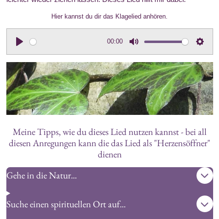
Hier kannst du dir das Klagelied anhören.
00:00
P
M
S
l
u
e
a
t
t
y
e
t
i
n
g
Meine Tipps, wie du dieses Lied nutzen kannst - bei all
s
diesen Anregungen kann die das Lied als "Herzensöffner"
dienen
Gehe in die Natur...
Suche einen spirituellen Ort auf...