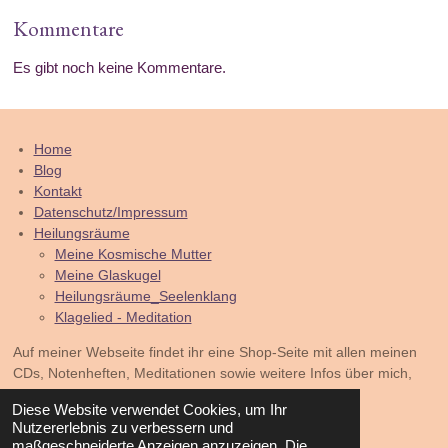
Kommentare
Es gibt noch keine Kommentare.
Home
Blog
Kontakt
Datenschutz/Impressum
Heilungsräume
Meine Kosmische Mutter
Meine Glaskugel
Heilungsräume_Seelenklang
Klagelied - Meditation
Auf meiner Webseite findet ihr eine Shop-Seite mit allen meinen
CDs, Notenheften, Meditationen sowie weitere Infos über mich,
meine Lieder und meine Behandlungsmethoden als
Diese Website verwendet Cookies, um Ihr
Heilpraktikerin.
www.meinlebenslied.de
bzw.
Nutzererlebnis zu verbessern und
www.meinlebenslied.de/shop
maßgeschneiderte Anzeigen anzuzeigen. Die