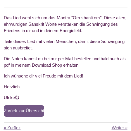
y
e
t
i
n
Das Lied webt sich um das Mantra "Om shanti om". Diese alten,
g
ehrwürdigen Sanskrit Worte verstärken die Schwingung des
Friedens in dir und in deinem Energiefeld.
s
Teile dieses Lied mit vielen Menschen, damit diese Schwingung
sich ausbreitet.
Die Noten kannst du bei mir per Mail bestellen und bald auch als
pdf in meinem Download Shop erhalten.
Ich wünsche dir viel Freude mit dem Lied!
Herzlich
Ulrike💞
Zurück zur Übersicht
«
Zurück
Weiter
»