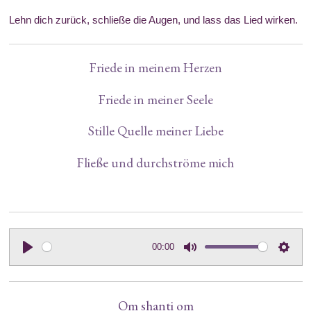
Lehn dich zurück, schließe die Augen, und lass das Lied wirken.
Friede in meinem Herzen
Friede in meiner Seele
Stille Quelle meiner Liebe
Fließe und durchströme mich
00:00
P
M
S
l
u
e
a
t
t
Om shanti om