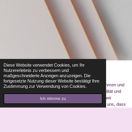
Diese Website verwendet Cookies, um Ihr
Nutzererlebnis zu verbessern und
Anna und der Engelsclub
maßgeschneiderte Anzeigen anzuzeigen. Die
fortgesetzte Nutzung dieser Website bestätigt Ihre
Hier beginnt unsere Reise. Lernen Sie unser Unternehmen und
Zustimmung zur Verwendung von Cookies.
unsere Arbeit kennen. Wir legen großen Wert auf Qualität und
hervorragenden Service. Begleiten Sie uns, während wir
Ich stimme zu
gemeinsam wachsen und erfolgreich sind. Wir freuen uns, dass
Sie hier sind, um Teil unserer Geschichte zu sein.
Los geht’s!