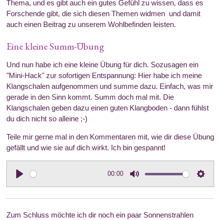
Thema, und es gibt auch ein gutes Gefühl zu wissen, dass es
Forschende gibt, die sich diesen Themen widmen und damit
auch einen Beitrag zu unserem Wohlbefinden leisten.
Eine kleine Summ-Übung
Und nun habe ich eine kleine Übung für dich. Sozusagen ein
"Mini-Hack" zur sofortigen Entspannung: Hier habe ich meine
Klangschalen aufgenommen und summe dazu. Einfach, was mir
gerade in den Sinn kommt. Summ doch mal mit. Die
Klangschalen geben dazu einen guten Klangboden - dann fühlst
du dich nicht so alleine ;-)
Teile mir gerne mal in den Kommentaren mit, wie dir diese Übung
gefällt und wie sie auf dich wirkt. Ich bin gespannt!
00:00
P
M
S
l
u
e
a
t
t
Zum Schluss möchte ich dir noch ein paar Sonnenstrahlen