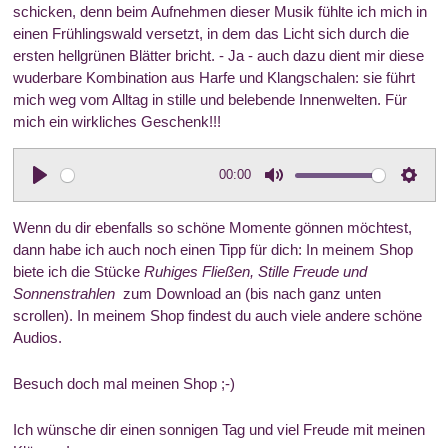
y
e
t
schicken, denn beim Aufnehmen dieser Musik fühlte ich mich in
i
einen Frühlingswald versetzt, in dem das Licht sich durch die
n
ersten hellgrünen Blätter bricht. - Ja - auch dazu dient mir diese
wuderbare Kombination aus Harfe und Klangschalen: sie führt
g
mich weg vom Alltag in stille und belebende Innenwelten. Für
s
mich ein wirkliches Geschenk!!!
00:00
P
M
S
l
u
e
Wenn du dir ebenfalls so schöne Momente gönnen möchtest,
a
t
t
dann habe ich auch noch einen Tipp für dich: In meinem Shop
biete ich die Stücke
y
Ruhiges Fließen, Stille Freude und
e
t
Sonnenstrahlen
zum Download an (bis nach ganz unten
i
scrollen). In meinem Shop findest du auch viele andere schöne
n
Audios.
g
s
Besuch doch mal meinen Shop ;-)
Ich wünsche dir einen sonnigen Tag und viel Freude mit meinen