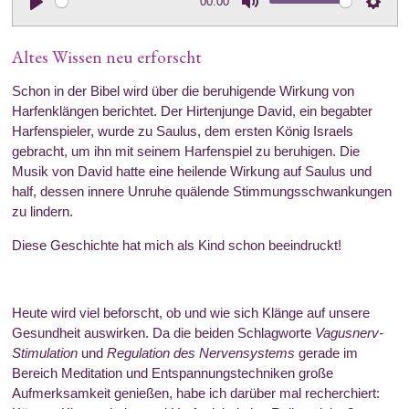
00:00
a
t
t
P
M
S
y
e
t
l
u
e
i
Altes Wissen neu erforscht
a
t
t
n
y
e
t
Schon in der Bibel wird über die beruhigende Wirkung von
g
Harfenklängen berichtet. Der Hirtenjunge David, ein begabter
i
s
Harfenspieler, wurde zu Saulus, dem ersten König Israels
n
gebracht, um ihn mit seinem Harfenspiel zu beruhigen. Die
g
Musik von David hatte eine heilende Wirkung auf Saulus und
s
half, dessen innere Unruhe quälende Stimmungsschwankungen
zu lindern.
Diese Geschichte hat mich als Kind schon beeindruckt!
Heute wird viel beforscht, ob und wie sich Klänge auf unsere
Gesundheit auswirken. Da die beiden Schlagworte
Vagusnerv-
Stimulation
und
Regulation des Nervensystems
gerade im
Bereich Meditation und Entspannungstechniken große
Aufmerksamkeit genießen, habe ich darüber mal recherchiert: